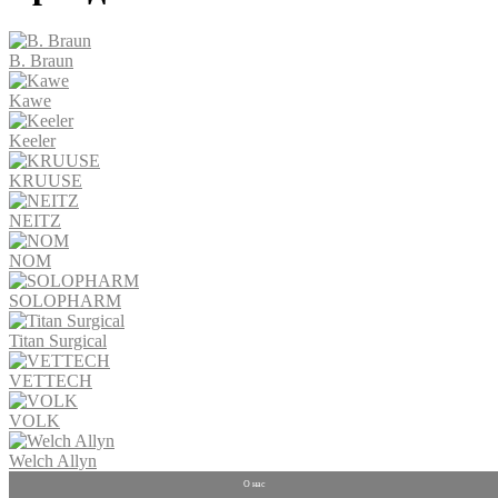
B. Braun
Kawe
Keeler
KRUUSE
NEITZ
NOM
SOLOPHARM
Titan Surgical
VETTECH
VOLK
Welch Allyn
О нас