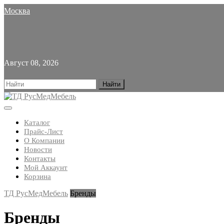
Skip
Москва
to
content
Август 08, 2026
Search
for:
Open
Button
Каталог
Прайс-Лист
О Компании
Новости
Контакты
Мой Аккаунт
Корзина
Close
ТД РусМедМебель
Бренды
Button
Бренды