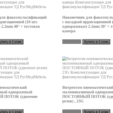
для факоэмульсификаций
Наконечник для факоэмул
рригационной (10 шт.
с насадкой ирригационной (
 2.2mm 40° + тестовая
одноразовые) 2.2mm 30° + т
камера
Подробнее
упить в 1 клик
Купить в 1 клик
невматический
Витреотом пневматически
ный одноразовый
малоинвазивный одноразо
 ПОТОК (удвоение
ПОСТОЯНЫЙ ПОТОК (удв
резов) , 23G
Подробнее
упить в 1 клик
Купить в 1 клик