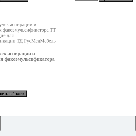
чек аспирации и
ля факоэмульсификатора
Р
пить в 1 клик