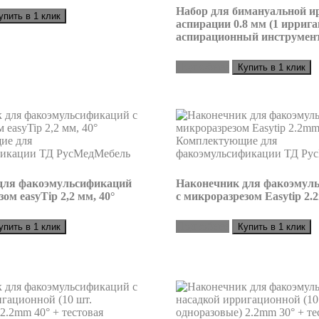
Набор для бимануальной и
упить в 1 клик
аспирации 0.8 мм (1 ирриг
аспирационный инструмен
Подробнее
Купить в 1 клик
для факоэмульсификаций
Наконечник для факоэмул
ом easyTip 2,2 мм, 40°
с микроразрезом Easytip 2.
Подробнее
упить в 1 клик
Купить в 1 клик