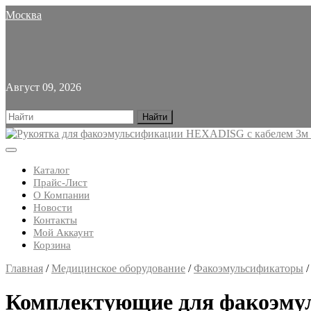
Skip
Москва
to
content
Август 09, 2026
Search
for:
Open
Button
Каталог
Прайс-Лист
О Компании
Новости
Контакты
Мой Аккаунт
Корзина
Close
Главная
/
Медицинское оборудование
/
Факоэмульсификаторы
/
Button
Комплектующие для факоэму