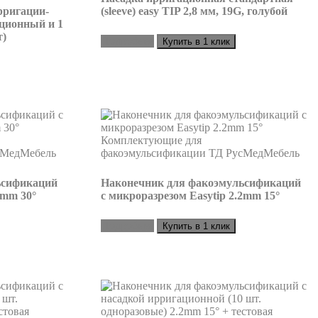
рригации-
(sleeve) easy TIP 2,8 мм, 19G, голубой
ационный и 1
т)
Подробнее
Купить в 1 клик
ьсификаций
Наконечник для факоэмульсификаций
2mm 30°
с микроразрезом Easytip 2.2mm 15°
Подробнее
Купить в 1 клик