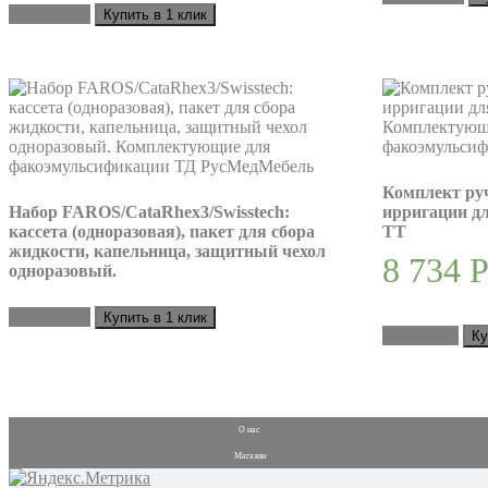
Подробнее
Купить в 1 клик
Комплект ру
Набор FAROS/CataRhex3/Swisstech:
ирригации д
кассета (одноразовая), пакет для сбора
TT
жидкости, капельница, защитный чехол
8 734
одноразовый.
Подробнее
Купить в 1 клик
В корзину
Ку
О нас
Магазин