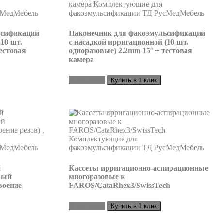
ьсификаций
Наконечник для факоэмульсификаций
10 шт.
с насадкой ирригационной (10 шт.
естовая
одноразовые) 2.2mm 15° + тестовая
камера
Подробнее
Купить в 1 клик
й
Кассеты ирригационно-аспирационные
вый
многоразовые к
оение
FAROS/CataRhex3/SwissTech
Подробнее
Купить в 1 клик