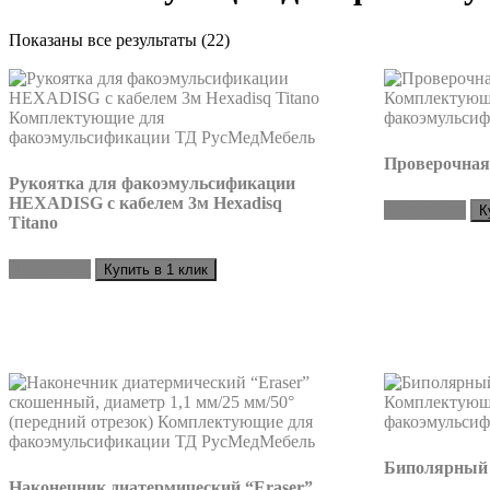
Цены:
Показаны все результаты (22)
по
возрастанию
Проверочная
Рукоятка для факоэмульсификации
HEXADISG с кабелем 3м Hexadisq
Подробнее
К
Titano
Подробнее
Купить в 1 клик
Биполярный 
Наконечник диатермический “Eraser”