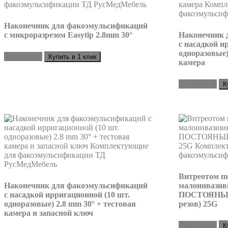
Наконечник для факоэмульсификаций
с микроразрезом Easytip 2.8mm 30°
Наконечник 
с насадкой и
одноразовые)
Подробнее
Купить в 1 клик
камера
Подробнее
К
Витреотом п
Наконечник для факоэмульсификаций
малоинвазив
с насадкой ирригационной (10 шт.
ПОСТОЯНЫЙ
одноразовые) 2.8 mm 30° + тестовая
резов) 25G
камера и запасной ключ
Подробнее
К