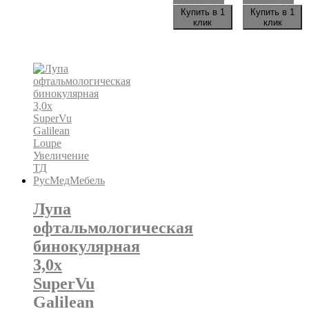
на
товар
тов
Купить в 1
Купить в 1
странице
имеет
им
клик
клик
товара.
несколько
нес
вариаций.
ва
Опции
Оп
можно
мо
выбрать
вы
на
на
странице
ст
товара.
тов
Лупа
офтальмологическая
бинокулярная
3,0х
SuperVu
Galilean