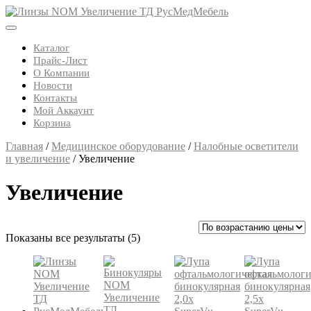
Skip
to
Open
content
Button
Каталог
Прайс-Лист
О Компании
Новости
Контакты
Мой Аккаунт
Корзина
Close
Главная
/
Медицинское оборудование
/
Налобные осветители
Button
и увеличение
/ Увеличение
Увеличение
Цены:
Показаны все результаты (5)
по
возрастанию