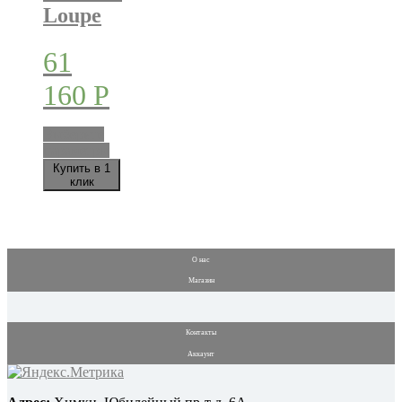
Loupe
61
160
Р
Выберите
Этот
параметры
товар
Купить в 1
имеет
клик
несколько
вариаций.
Опции
можно
выбрать
О нас
на
Магазин
странице
товара.
Контакты
Аккаунт