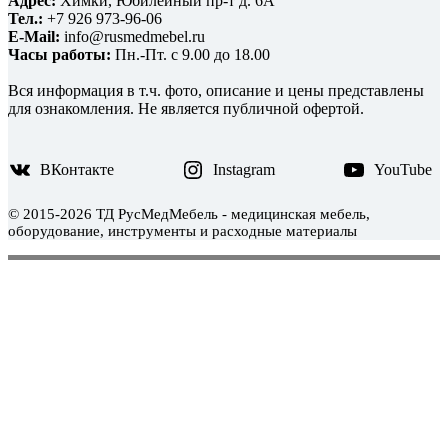
Адрес:
Химки, Юбилейный пр-т д. 6А
Тел.:
+7 926 973-96-06
E-Mail:
info@rusmedmebel.ru
Часы работы:
Пн.-Пт. с 9.00 до 18.00
Вся информация в т.ч. фото, описание и цены представлены
для ознакомления. Не является публичной офертой.
ВКонтакте
Instagram
YouTube
© 2015-2026 ТД РусМедМебель - медицинская мебель,
оборудование, инструменты и расходные материалы
WordPress тема Medical
Scroll
Up