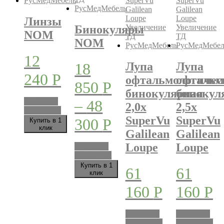
Линзы
Бинокуляры
NOM
NOM
12
18
Лупа
Лупа
240
Р
офтальмологичес
офтальм
850
Р
бинокулярная
бинокул
Выберите
–
48
2,0х
2,5х
Этот
параметры
SuperVu
SuperVu
товар
300
Р
Купить в 1
имеет
клик
Galilean
Galilean
несколько
Loupe
Loupe
вариаций.
Выберите
Опции
Этот
параметры
можно
товар
Купить в 1
61
61
выбрать
имеет
клик
на
несколько
160
Р
160
Р
странице
вариаций.
товара.
Опции
можно
Выберите
Выберите
выбрать
Этот
Эт
параметры
параметры