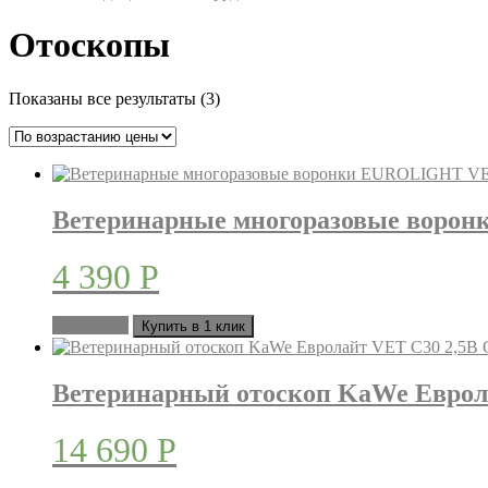
Button
Отоскопы
Цены:
Показаны все результаты (3)
по
возрастанию
Ветеринарные многоразовые ворон
4 390
Р
В корзину
Купить в 1 клик
Ветеринарный отоскоп KaWe Еврол
14 690
Р