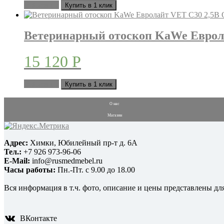
В корзину
Купить в 1 клик
Ветеринарный отоскоп KaWe Еврол
15 120
Р
В корзину
Купить в 1 клик
О нас
Магазин
Адрес:
Химки, Юбилейный пр-т д. 6А
Тел.:
+7 926 973-96-06
E-Mail:
info@rusmedmebel.ru
Часы работы:
Пн.-Пт. с 9.00 до 18.00
Вся информация в т.ч. фото, описание и цены представлены дл
ВКонтакте