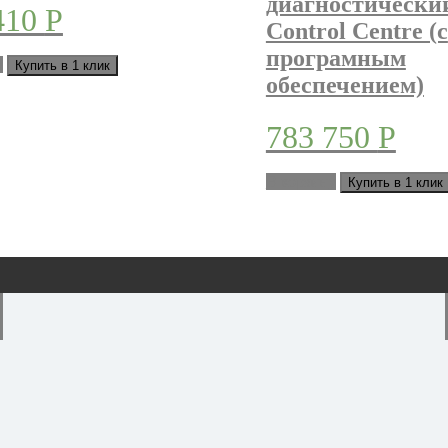
диагностический
410
Р
Control Centre (с
програмным
у
Купить в 1 клик
обеспечением)
783 750
Р
В корзину
Купить в 1 клик