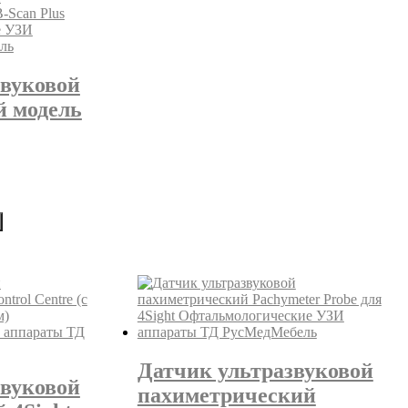
звуковой
й модель
Датчик ультразвуковой
звуковой
пахиметрический