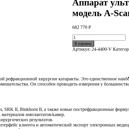
Аппарат ульт
модель A-Sca
682 770
Р
Количество
товара
В корзину
Аппарат
Артикул:
24-4400-V
Категор
ультразвуковой
диагностический
модель
A-
Scan
plus
нной рефракционной хирургии катаракты. Это единственное наиб
VET
 вмешательства. Он способен проводить измерения у большинств
s, SRK II, Binkhorst II, а также новые пострефракционные форму
материалов имплантатов/камер.
ирургических результатов.
нтерфейс клиента и автоматический экспорт электронных медиц