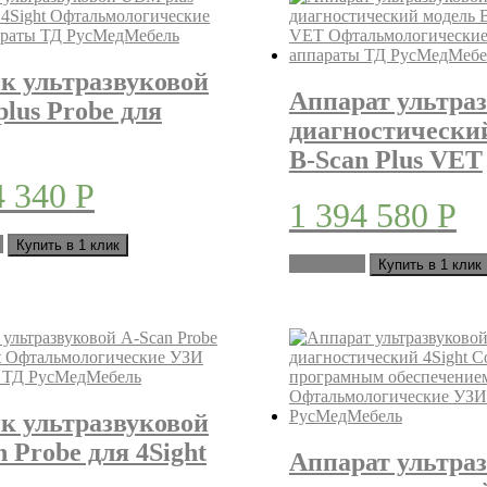
к ультразвуковой
Аппарат ультра
lus Probe для
диагностически
B-Scan Plus VET
4 340
Р
1 394 580
Р
у
Купить в 1 клик
В корзину
Купить в 1 клик
к ультразвуковой
 Probe для 4Sight
Аппарат ультра