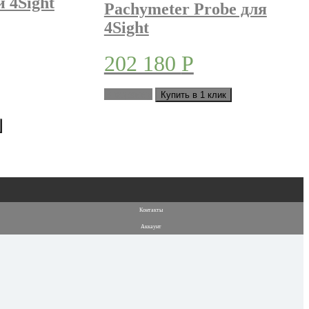
 4Sight
Pachymeter Probe для
4Sight
202 180
Р
В корзину
Купить в 1 клик
Контакты
Аккаунт