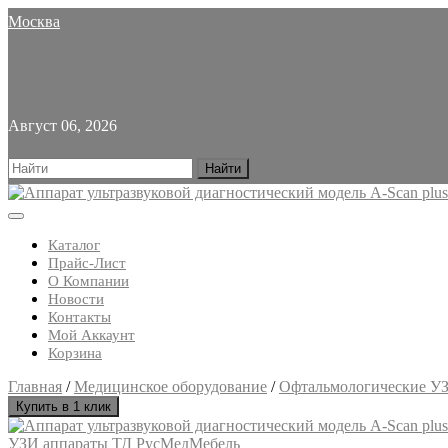
Skip
Москва
to
content
Август 06, 2026
Search
for:
Open
Button
Каталог
Прайс-Лист
О Компании
Новости
Контакты
Мой Аккаунт
Корзина
Close
Главная
/
Медицинское оборудование
/
Офтальмологические У
Button
Купить в 1 клик