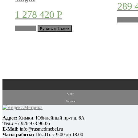
289 
1 278 420
Р
В корзин
В корзину
Купить в 1 клик
О нас
Магазин
Адрес:
Химки, Юбилейный пр-т д. 6А
Тел.:
+7 926 973-96-06
E-Mail:
info@rusmedmebel.ru
Часы работы:
Пн.-Пт. с 9.00 до 18.00