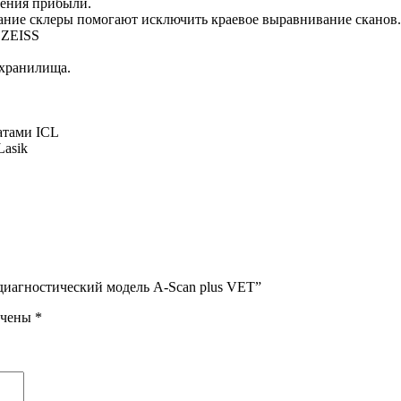
чения прибыли.
ание склеры помогают исключить краевое выравнивание сканов.
 ZEISS
 хранилища.
атами ICL
Lasik
 диагностический модель A-Scan plus VET”
ечены
*