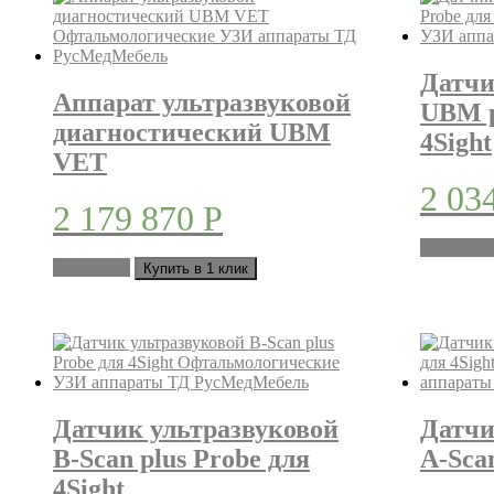
Датчи
Аппарат ультразвуковой
UBM p
диагностический UBM
4Sight
VET
2 03
2 179 870
Р
В корзин
В корзину
Купить в 1 клик
Датчик ультразвуковой
Датчи
B-Scan plus Probe для
A-Scan
4Sight