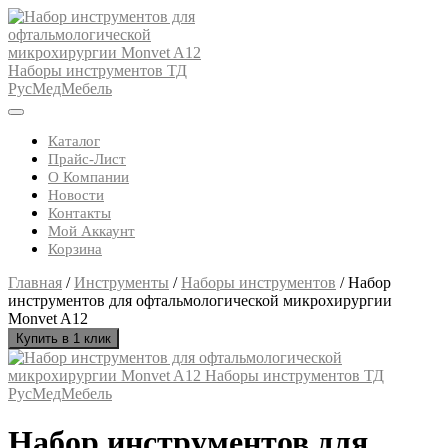
Skip
to
content
Open
Button
Каталог
Прайс-Лист
О Компании
Новости
Контакты
Мой Аккаунт
Корзина
Close
Главная
/
Инструменты
/
Наборы инструментов
/ Набор
Button
инструментов для офтальмологической микрохирургии
Monvet A12
Купить в 1 клик
Набор инструментов для