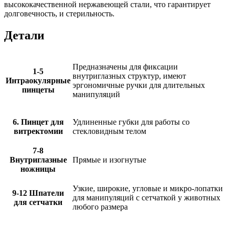
высококачественной нержавеющей стали, что гарантирует
долговечность, и стерильность.
Детали
Предназначены для фиксации
1-5
внутриглазных структур, имеют
Интраокулярные
эргономичные ручки для длительных
пинцеты
манипуляций
6. Пинцет для
Удлиненные губки для работы со
витректомии
стекловидным телом
7-8
Внутриглазные
Прямые и изогнутые
ножницы
Узкие, широкие, угловые и микро-лопатки
9-12 Шпатели
для манипуляций с сетчаткой у животных
для сетчатки
любого размера