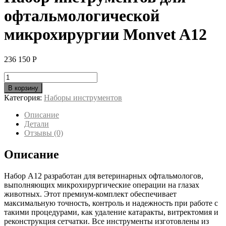
офтальмологической
микрохирургии Monvet A12
236 150
Р
Количество
товара
В корзину
Набор
Категория:
Наборы инструментов
инструментов
для
Описание
офтальмологической
Детали
микрохирургии
Отзывы (0)
Monvet
A12
Описание
Набор A12 разработан для ветеринарных офтальмологов,
выполняющих микрохирургические операции на глазах
животных. Этот премиум-комплект обеспечивает
максимальную точность, контроль и надежность при работе с
такими процедурами, как удаление катаракты, витректомия и
реконструкция сетчатки. Все инструменты изготовлены из