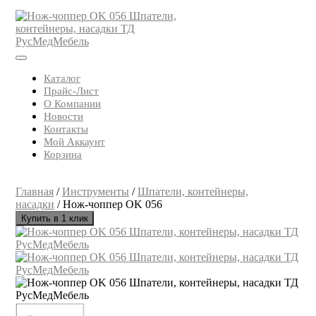
Skip
to
content
Open
Button
Каталог
Прайс-Лист
О Компании
Новости
Контакты
Мой Аккаунт
Корзина
Close
Button
Главная
/
Инструменты
/
Шпатели, контейнеры,
насадки
/ Нож-чоппер OK 056
Купить в 1 клик