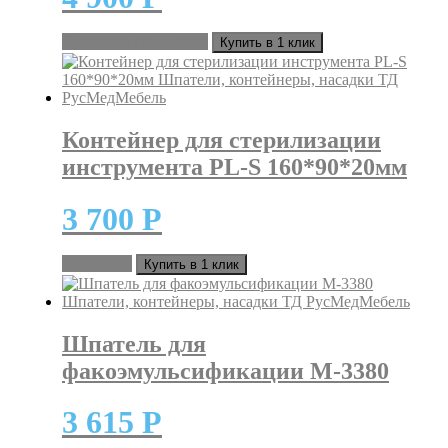
Этот
Выберите параметры
Купить в 1 клик
товар
имеет
несколько
вариаций.
Опции
Контейнер для стерилизации
можно
инструмента PL-S 160*90*20мм
выбрать
на
странице
3 700
Р
товара.
В корзину
Купить в 1 клик
Шпатель для
факоэмульсификации M-3380
3 615
Р