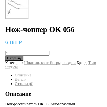
Нож-чоппер OK 056
6 181
Р
Количество
товара
В корзину
Нож-
Категория:
Шпатели, контейнеры, насадки
Бренд:
Titan
чоппер
Surgical
OK
056
Описание
Детали
Отзывы (0)
Описание
Нож-расслаиватель OK 056 многоразовый.