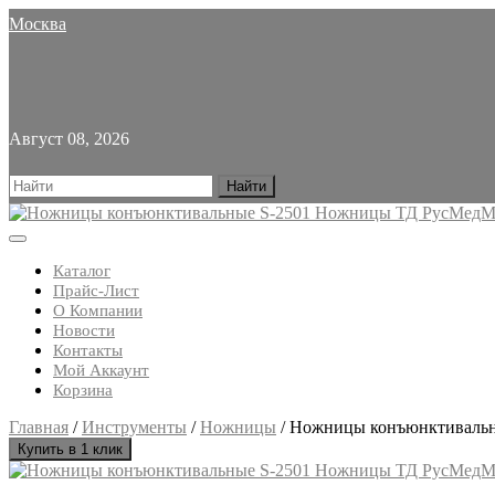
Skip
Москва
to
content
Август 08, 2026
Search
for:
Open
Button
Каталог
Прайс-Лист
О Компании
Новости
Контакты
Мой Аккаунт
Корзина
Close
Главная
/
Инструменты
/
Ножницы
/ Ножницы конъюнктивальн
Button
Купить в 1 клик