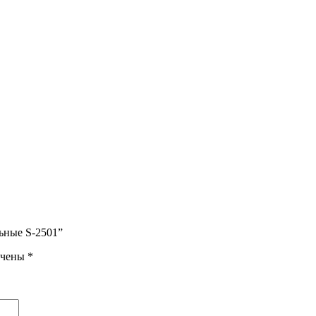
ьные S-2501”
ечены
*