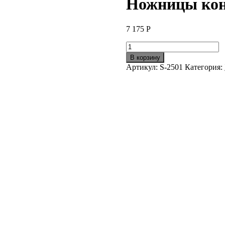
Ножницы кон
7 175
Р
Количество
товара
В корзину
Ножницы
Артикул:
S-2501
Категория:
конъюнктивальные
S-
2501