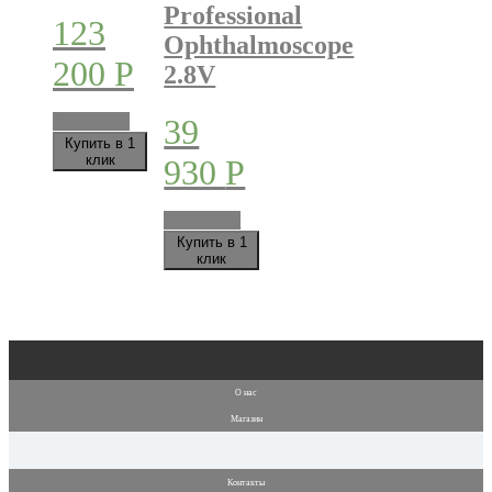
Professional
123
Ophthalmoscope
200
Р
2.8V
В корзину
39
Купить в 1
клик
930
Р
В корзину
Купить в 1
клик
О нас
Магазин
Контакты