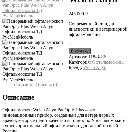
245 000
Р
Современный стандарт
диагностики в ветеринарной
офтальмологии
Количество
товара
В корзину
Панорамный
Артикул:
118-3-US
офтальмоскоп
Категория:
Офтальмоскопы
PanOptic
Бренд:
Welch Allyn
Plus
Welch
Allyn
Описание
Отзывы (0)
Описание
Офтальмоскоп Welch Allyn PanOptic Plus – это
инновационный прибор, созданный для ветеринарных
врачей, которые ценят качество и точность. У нас вы можете
купить оригинальный офтальмоскоп с доставкой по всей
России.