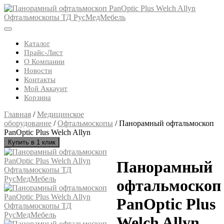
Skip
to
content
Open
Button
Каталог
Прайс-Лист
О Компании
Новости
Контакты
Мой Аккаунт
Корзина
Close
Главная
/
Медицинское
Button
оборудование
/
Офтальмоскопы
/ Панорамный офтальмоскоп
PanOptic Plus Welch Allyn
Купить в 1 клик
Панорамный
офтальмоскоп
PanOptic Plus
Welch Allyn