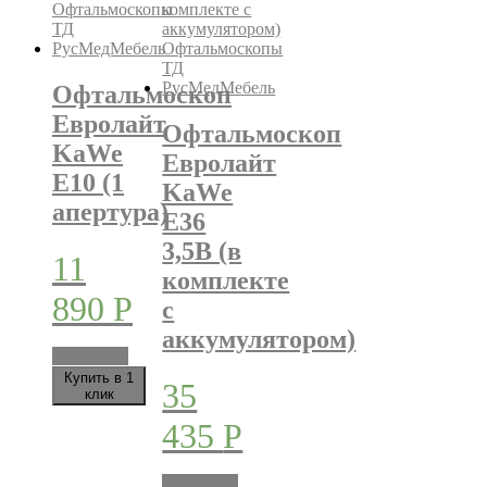
Офтальмоскоп
Евролайт
Офтальмоскоп
KaWe
Евролайт
Е10 (1
KaWe
апертура)
Е36
3,5В (в
11
комплекте
890
Р
с
аккумулятором)
В корзину
Купить в 1
35
клик
435
Р
В корзину