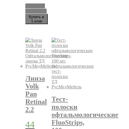
Выберите
параметры
Этот
Купить в
товар
1 клик
имеет
несколько
вариаций.
Опции
можно
выбрать
на
странице
товара.
Линза
Volk
Pan
Тест-
Retinal
полоски
2.2
офтальмологические
FluoStrips,
44