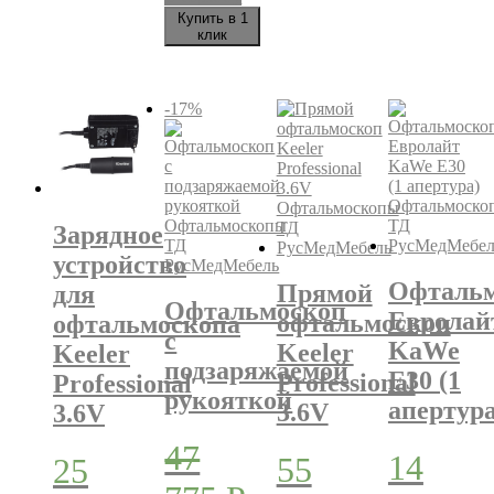
Купить в 1
клик
-17%
Зарядное
устройство
Офталь
Прямой
для
Офтальмоскоп
Евролай
офтальмоскоп
офтальмоскопа
с
KaWe
Keeler
Keeler
подзаряжаемой
Е30 (1
Professional
Professional
рукояткой
апертура
3.6V
3.6V
47
14
55
25