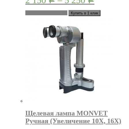
2 150
–
5 250
Р
Р
Этот
Выберите параметры
Купить в 1 клик
товар
имеет
несколько
вариаций.
Опции
можно
выбрать
на
странице
товара.
Щелевая лампа MONVET
Ручная (Увеличение 10X, 16X)