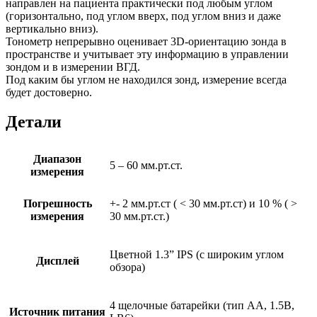
направлен на пациента практически под любым углом
(горизонтально, под углом вверх, под углом вниз и даже
вертикально вниз).
Тонометр непрерывно оценивает 3D-ориентацию зонда в
пространстве и учитывает эту информацию в управлении
зондом и в измерении ВГД.
Под каким бы углом не находился зонд, измерение всегда
будет достоверно.
Детали
Диапазон
5 – 60 мм.рт.ст.
измерения
Погрешность
+- 2 мм.рт.ст ( < 30 мм.рт.ст) и 10 % ( >
измерения
30 мм.рт.ст.)
Цветной 1.3” IPS (с широким углом
Дисплей
обзора)
4 щелочные батарейки (тип АА, 1.5В,
Источник питания