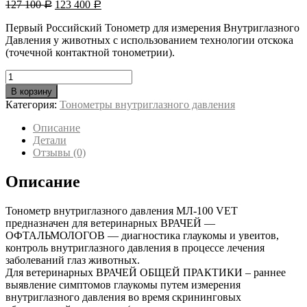
Первоначальная
Текущая
127 100
123 400
Р
Р
цена
цена:
Первый Российский Тонометр для измерения Внутриглазного
составляла
123
Давления у животных с использованием технологии отскока
127
400 руб..
(точечной контактной тонометрии).
100 руб..
Количество
товара
В корзину
Тонометр
Категория:
Тонометры внутриглазного давления
внутриглазного
давления
Описание
МЛ-100
Детали
VET
Отзывы (0)
Описание
Тонометр внутриглазного давления МЛ-100 VET
предназначен для ветеринарных ВРАЧЕЙ —
ОФТАЛЬМОЛОГОВ — диагностика глаукомы и увеитов,
контроль внутриглазного давления в процессе лечения
заболеваний глаз животных.
Для ветеринарных ВРАЧЕЙ ОБЩЕЙ ПРАКТИКИ – раннее
выявление симптомов глаукомы путем измерения
внутриглазного давления во время скрининговых