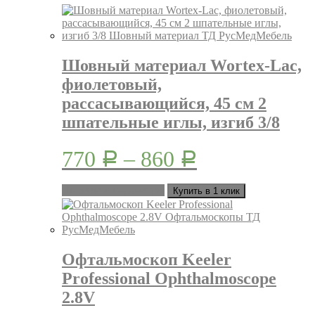
Шовный материал Wortex-Lac,
фиолетовый,
рассасывающийся, 45 см 2
шпательные иглы, изгиб 3/8
770
–
860
Р
Р
Этот
Выберите параметры
Купить в 1 клик
товар
имеет
несколько
вариаций.
Опции
Офтальмоскоп Keeler
можно
Professional Ophthalmoscope
выбрать
на
2.8V
странице