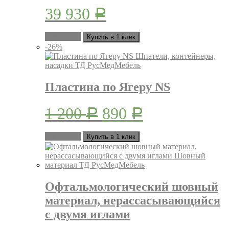
товара.
39 930
Р
В корзину
Купить в 1 клик
-26%
Пластина по Ягеру NS
Первоначальная
Текущая
1 200
890
Р
Р
цена
цена:
В корзину
Купить в 1 клик
составляла
890 руб..
1
200 руб..
Офтальмологический шовный
материал, нерассасывающийся
с двумя иглами