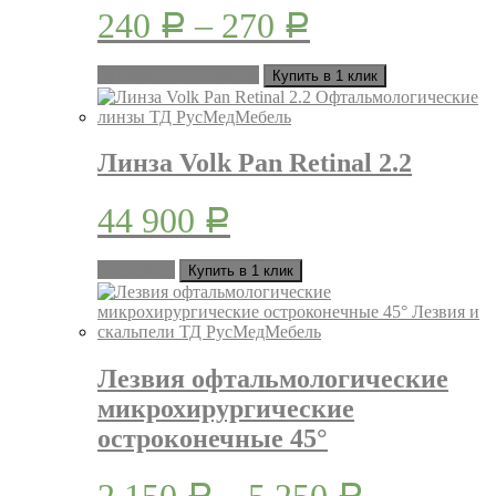
240
–
270
Р
Р
Этот
Выберите параметры
Купить в 1 клик
товар
имеет
несколько
вариаций.
Линза Volk Pan Retinal 2.2
Опции
можно
44 900
выбрать
Р
на
странице
В корзину
товара.
Купить в 1 клик
Лезвия офтальмологические
микрохирургические
остроконечные 45°