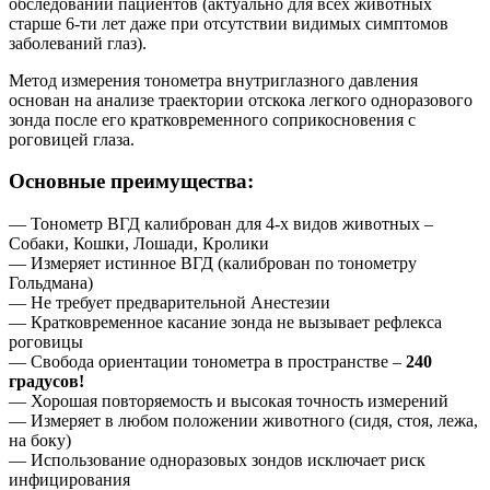
обследований пациентов (актуально для всех животных
старше 6-ти лет даже при отсутствии видимых симптомов
заболеваний глаз).
Метод измерения тонометра внутриглазного давления
основан на анализе траектории отскока легкого одноразового
зонда после его кратковременного соприкосновения с
роговицей глаза.
Основные преимущества:
— Тонометр ВГД калиброван для 4-х видов животных –
Собаки, Кошки, Лошади, Кролики
— Измеряет истинное ВГД (калиброван по тонометру
Гольдмана)
— Не требует предварительной Анестезии
— Кратковременное касание зонда не вызывает рефлекса
роговицы
— Свобода ориентации тонометра в пространстве –
240
градусов!
— Хорошая повторяемость и высокая точность измерений
— Измеряет в любом положении животного (сидя, стоя, лежа,
на боку)
— Использование одноразовых зондов исключает риск
инфицирования