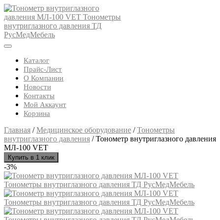
Skip
to
content
Open
Button
Каталог
Прайс-Лист
О Компании
Новости
Контакты
Мой Аккаунт
Корзина
Close
Главная
/
Медицинское оборудование
/
Тонометры
Button
внутриглазного давления
/ Тонометр внутриглазного давления
МЛ-100 VET
Купить в 1 клик
-3%