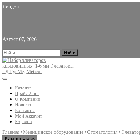
Skip
Лондон
to
content
Август 07, 2026
Search
for:
Open
Button
Каталог
Прайс-Лист
О Компании
Новости
Контакты
Мой Аккаунт
Корзина
Close
Главная
/
Медицинское оборудование
/
Стоматология
/
Элевато
Button
Купить в 1 клик