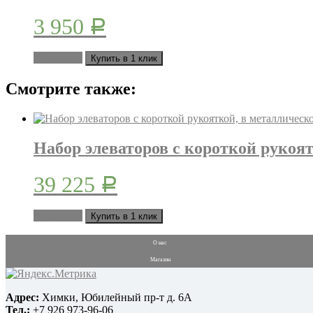
3 950
Р
В корзину
Купить в 1 клик
Смотрите также:
Набор элеваторов c короткой рукоят
39 225
Р
В корзину
Купить в 1 клик
О нас
Магазин
Адрес:
Химки, Юбилейный пр-т д. 6А
Тел.:
+7 926 973-96-06