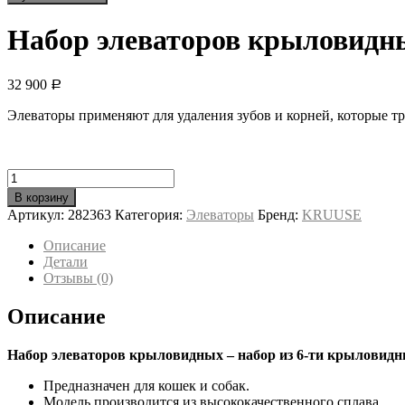
Набор элеваторов крыловидны
32 900
Р
Элеваторы применяют для удаления зубов и корней, которые т
Количество
товара
В корзину
Набор
Артикул:
282363
Категория:
Элеваторы
Бренд:
KRUUSE
элеваторов
крыловидных,
Описание
1-
Детали
6
Отзывы (0)
мм
Описание
Набор элеваторов крыловидных – набор из 6-ти крыловидных
Предназначен для кошек и собак.
Модель производится из высококачественного сплава.