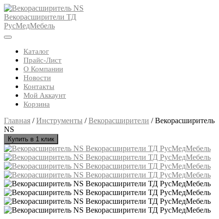
Skip
to
content
Open
Button
Каталог
Прайс-Лист
О Компании
Новости
Контакты
Мой Аккаунт
Корзина
Close
Главная
/
Инструменты
/
Векорасширители
/ Векорасширитель
Button
NS
Купить в 1 клик