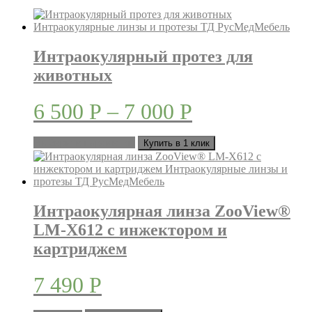
Интраокулярный протез для
животных
6 500
Р
–
7 000
Р
Этот
Выберите параметры
Купить в 1 клик
товар
имеет
несколько
вариаций.
Опции
Интраокулярная линза ZooView®
можно
LM-X612 с инжектором и
выбрать
на
картриджем
странице
товара.
7 490
Р