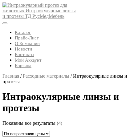
Skip
to
content
Open
Button
Каталог
Прайс-Лист
О Компании
Новости
Контакты
Мой Аккаунт
Корзина
Close
Главная
/
Расходные материалы
/ Интраокулярные линзы и
Button
протезы
Интраокулярные линзы и
протезы
Цены:
Показаны все результаты (4)
по
возрастанию